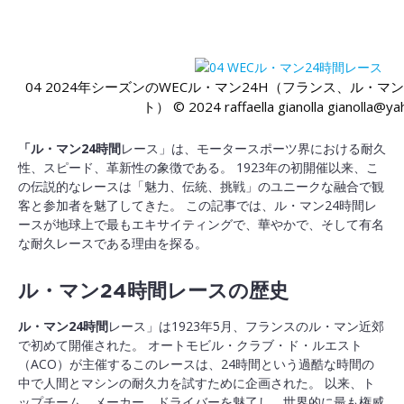
04 2024年シーズンのWECル・マン24H（フランス、ル・
ト） © 2024 raffaella gianolla gianolla@yah
「ル・マン24時間
レース」は、モータースポーツ界における耐久
性、スピード、革新性の象徴である。 1923年の初開催以来、こ
の伝説的なレースは「魅力、伝統、挑戦」のユニークな融合で観
客と参加者を魅了してきた。 この記事では、ル・マン24時間レ
ースが地球上で最もエキサイティングで、華やかで、そして有名
な耐久レースである理由を探る。
ル・マン24時間レースの歴史
ル・マン24時間
レース」は1923年5月、フランスのル・マン近郊
で初めて開催された。 オートモビル・クラブ・ド・ルエスト
（ACO）が主催するこのレースは、24時間という過酷な時間の
中で人間とマシンの耐久力を試すために企画された。 以来、ト
ップチーム、メーカー、ドライバーを魅了し、世界的に最も権威