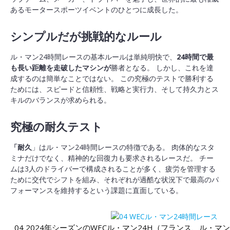
あるモータースポーツイベントのひとつに成長した。
シンプルだが挑戦的なルール
ル・マン24時間レースの基本ルールは単純明快で、
24時間で最
も長い距離を走破したマシンが
勝者となる。 しかし、これを達
成するのは簡単なことではない。 この究極のテストで勝利する
ためには、スピードと信頼性、戦略と実行力、そして持久力とス
キルのバランスが求められる。
究極の耐久テスト
「耐久
」はル・マン24時間レースの特徴である。 肉体的なスタ
ミナだけでなく、精神的な回復力も要求されるレースだ。 チー
ムは3人のドライバーで構成されることが多く、疲労を管理する
ために交代でシフトを組み、それぞれが過酷な状況下で最高のパ
フォーマンスを維持するという課題に直面している。
04 2024年シーズンのWECル・マン24H（フランス、ル・