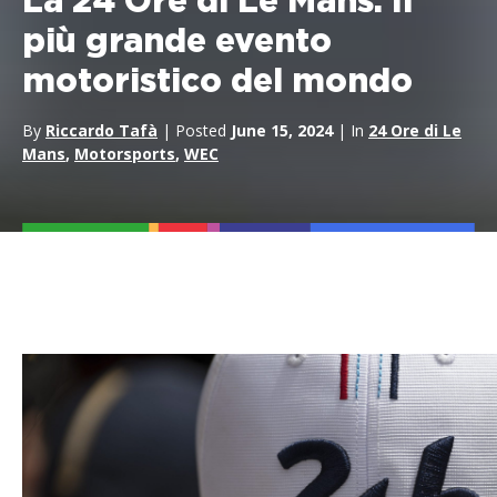
La 24 Ore di Le Mans: Il
più grande evento
motoristico del mondo
By
Riccardo Tafà
| Posted
June 15, 2024
| In
24 Ore di Le
Mans
,
Motorsports
,
WEC