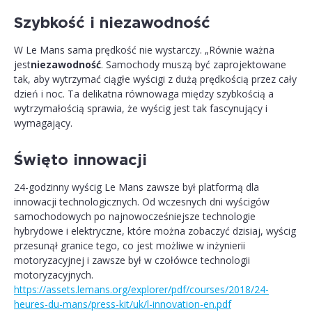
Szybkość i niezawodność
W Le Mans sama prędkość nie wystarczy. „Równie ważna
jest
niezawodność
. Samochody muszą być zaprojektowane
tak, aby wytrzymać ciągłe wyścigi z dużą prędkością przez cały
dzień i noc. Ta delikatna równowaga między szybkością a
wytrzymałością sprawia, że wyścig jest tak fascynujący i
wymagający.
Święto innowacji
24-godzinny wyścig Le Mans zawsze był platformą dla
innowacji technologicznych. Od wczesnych dni wyścigów
samochodowych po najnowocześniejsze technologie
hybrydowe i elektryczne, które można zobaczyć dzisiaj, wyścig
przesunął granice tego, co jest możliwe w inżynierii
motoryzacyjnej i zawsze był w czołówce technologii
motoryzacyjnych.
https://assets.lemans.org/explorer/pdf/courses/2018/24-
heures-du-mans/press-kit/uk/l-innovation-en.pdf