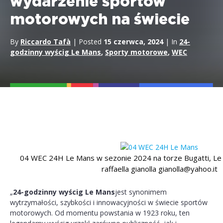
wydarzenie sportów
motorowych na świecie
By
Riccardo Tafà
| Posted
15 czerwca, 2024
| In
24-
godzinny wyścig Le Mans
,
Sporty motorowe
,
WEC
04 WEC 24H Le Mans w sezonie 2024 na torze Bugatti, Le
raffaella gianolla gianolla@yahoo.it
„
24-godzinny wyścig Le Mans
jest synonimem
wytrzymałości, szybkości i innowacyjności w świecie sportów
motorowych. Od momentu powstania w 1923 roku, ten