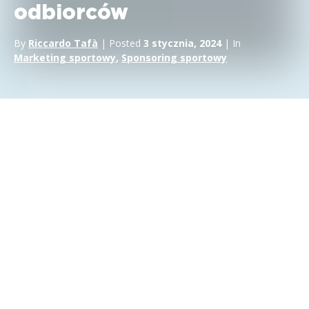
odbiorców
By
Riccardo Tafà
| Posted
3 stycznia, 2024
| In
Marketing sportowy
,
Sponsoring sportowy
Potęga danych w sponsoringu
sportowym
W epoce współczesnego społeczeństwa obsesji na punkcie
danych,
sponsoring sportowy
stał się potężnym
narzędziem, które wykracza poza tradycyjne wskaźniki zasięgu
i zaangażowania. Wykorzystanie bogatych informacji o
odbiorcach w celu osiągnięcia strategicznego sukcesu stało się