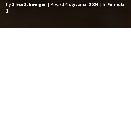
By
Silvia Schweiger
| Posted
4 stycznia, 2024
| In
Formuła
1
Niecały miesiąc do
nowego sezonu F1
, który rozpocznie się
Grand Prix Bahrajnu
20 marca. Całkowite odejście od
przeszłości w nowej erze sportów motorowych: wszystkie
zespoły wydają się nie pozostawiać niczego przypadkowi,
dzięki znacznym zmianom w przepisach.
Ekstremalna metamorfoza F1: nowe
oblicze jednomiejscowego
samochodu
Pierwsza atrakcja, oczywista na pierwszy rzut oka dla mediów
i entuzjastów, dotyczy
aerodynamiki
. Jest to samochód o