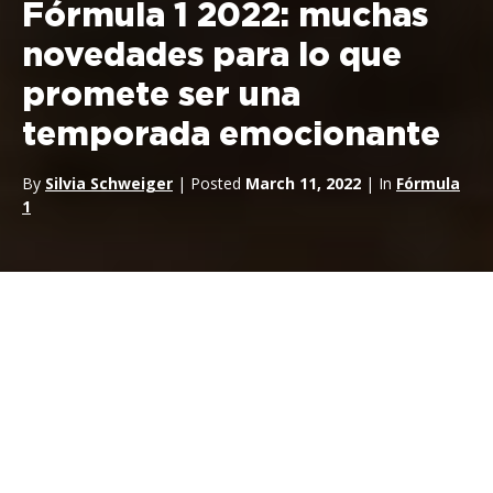
Fórmula 1 2022: muchas
novedades para lo que
promete ser una
temporada emocionante
By
Silvia Schweiger
| Posted
March 11, 2022
| In
Fórmula
1
Falta menos de un mes para la
nueva temporada de F1
, que
comenzará con el
Gran Premio de Bahréin
el 20 de marzo.
La nueva era del automovilismo se aleja totalmente del
pasado: todos los equipos parecen decididos a no dejar nada
al azar, gracias a los cambios sustanciales en el reglamento.