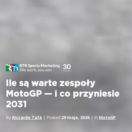
Ile są warte zespoły
MotoGP — i co przyniesie
2031
By
Riccardo Tafà
| Posted
29 maja, 2026
| In
MotoGP