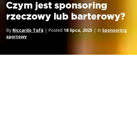
Czym jest sponsoring
rzeczowy lub barterowy?
By
Riccardo Tafà
| Posted
18 lipca, 2025
| In
Sponsoring
sportowy