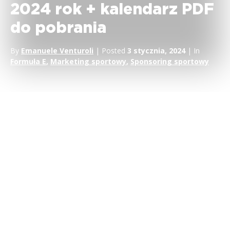
2024 rok + kalendarz PDF
do pobrania
By
Emanuele Venturoli
| Posted
3 stycznia, 2024
| In
Formuła E
,
Marketing sportowy
,
Sponsoring sportowy
Formuła E
Formuła E, elektryzujący szczyt zrównoważonych
wyścigów, zaprezentowała swój wyczekiwany
kalendarz na
2024 rok
, wywołując fale entuzjazmu w całym świecie
sportów motorowych. Z
17 pulsującymi wyścigami
wpisanymi w harmonogram, nowy sezon wyznacza erę
bezprecedensowej globalnej ekspansji mistrzostw,
przyciągając zarówno fanów, sponsorów, jak i interesariuszy.
Globalna odyseja Formuły E rozpocznie się
13 stycznia 2024