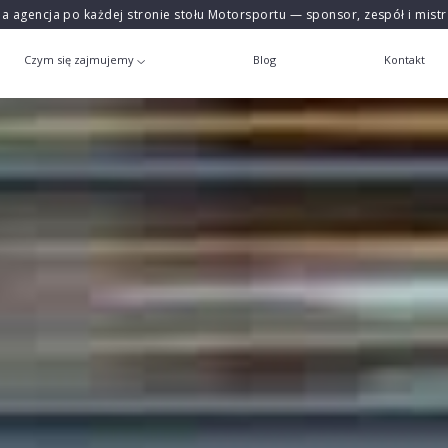
na agencja po każdej stronie stołu Motorsportu — sponsor, zespół i mist
Czym się zajmujemy
Blog
Kontakt