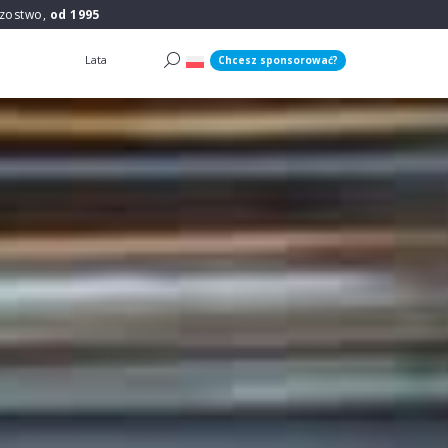
rzostwo,
od 1995
Lata
Chcesz sponsorować?