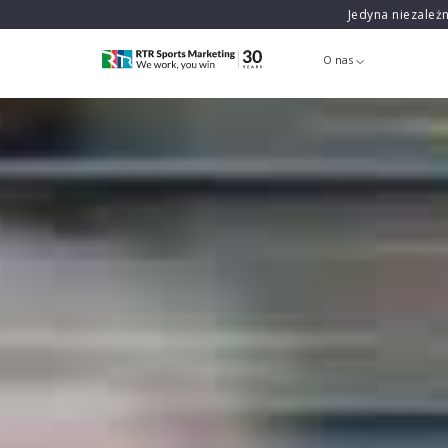
Jedyna niezależ
O nas