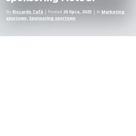
By
Riccardo Tafà
| Posted
20 lipca, 2025
| In
Marketing
sportowy
,
Sponsoring sportowy
W przeciwieństwie do innych sportów, finanse – w
szczególności Forex – nie są częstym sponsorem
MotoGP.
F1,
piłka nożna,
żeglarstwo i wiele innych dyscyplin
sportowych było – i nadal jest – celem szeroko zakrojonego i
wysokobudżetowego sponsoringu przez firmy działające na
rynku Forex.