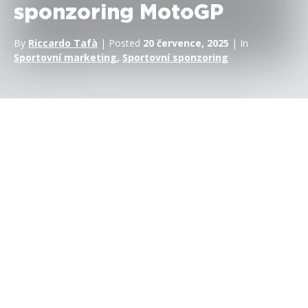
sponzoring MotoGP
By
Riccardo Tafà
| Posted
20 července, 2025
| In
Sportovní marketing
,
Sportovní sponzoring
Na rozdíl od jiných sportů nejsou finance – zejména forex –
častým sponzorem
MotoGP.
F1,
fotbal,
jachting a mnoho
dalších sportů byly – a stále jsou – cílem rozsáhlého a
vysokorozpočtového sponzoringu ze strany firem, které jsou
aktivní v oblasti obchodování na Forexu.