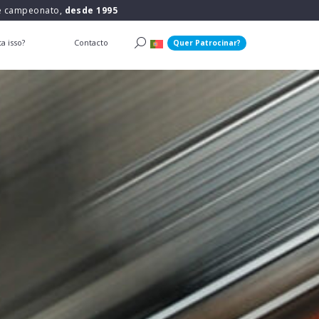
 e campeonato,
desde 1995
a isso?
Contacto
Quer Patrocinar?