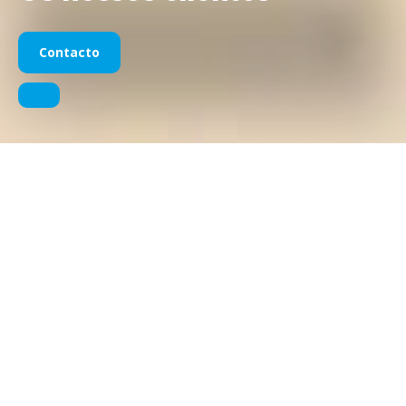
Contacto
RTR Sports Marketing -
Conhece os nossos clientes e
parceiros
Eles não são clientes. São companheiros de viagem
Durante quase 30 anos,
RTR Marketing Desportivo
é uma
agência líder em
patrocínios no MotoGP, na Fórmula 1 e
nas principais séries de desportos motorizados
,
soluções de hospitalidade e de marketing desportivo.
Para