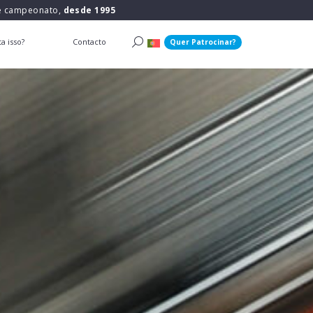
 e campeonato,
desde 1995
a isso?
Contacto
Quer Patrocinar?