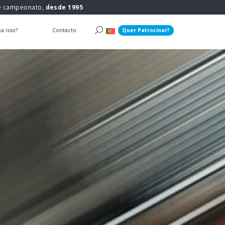
 e campeonato,
desde 1995
a isso?
Contacto
Quer Patrocinar?