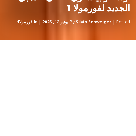
الجديد لفورمولا 1
| Posted
Silvia Schweiger
By
يونيو 12, 2025
| In
فورمولا1
برز
أوسكار بياستري
الأسترالي
أوسكار بياستري،
البالغ من العمر 21
عاماً، كأحد ألمع المتسابقين في عالم رياضة السيارات. إن رحلته من
سباق الكارتينغ عندما كان صبيًا صغيرًا إلى أن أصبح سائق
فورمولا وان،
هي قصة مقنعة من الإصرار والمهارة والانتصار.
الحياة المبكرة والأسرة
وُلد أوسكار في 6 أبريل 2001 في
ملبورن،
فيكتوريا، وبدأ مسيرته في
سباقات الكارتينغ في سن التاسعة من عمره. وبعيداً عن حلبات السباق
عالية السرعة، استمتع أوسكار بطفولته المليئة بالهوايات مثل الكريكيت
والتزلج على الماء وكرة السلة، وتابع تعليمه في كلية هايليبري في كل