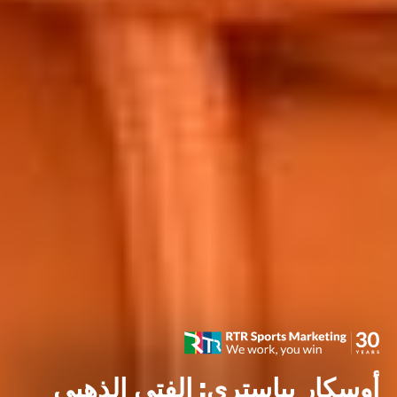
أوسكار بياستري: الفتى الذهبي