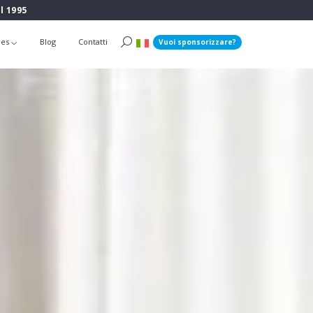
l 1995
ies
Blog
Contatti
Vuoi sponsorizzare?