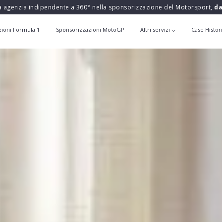
a agenzia indipendente a 360° nella sponsorizzazione del Motorsport,
da
zioni Formula 1
Sponsorizzazioni MotoGP
Altri servizi
Case Histor