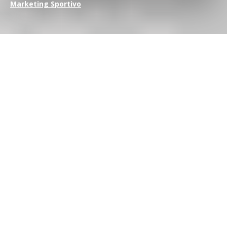
Marketing Sportivo
bicyletaxidermy
Questa storia di
sports marketing
la dovevo
bloggare per
forza
. La storia è la seguente, e fa ridere soprattutto perchè
ne nasce un business di tutto rispetto. Quando si dice
l’incredibile
destino della fantasia
.
Midlands, Inghilterra
. Tizio sconosciuto,
ciclista
ossessionato e maniacale
, sulla cinquantina. Come ce ne
sono tanti da noi. Uno di quelli che si sveglia alle cinque della
domenica e inforca la bicicletta. Idem dicasi alle otto del
giovedì sera.
Pioggia, vento o caldo torrenziale, poco
importa
perchè il nostro macina chilometri e chilometri e
chilometri. Un bel giorno, come capita da copione,
infila una
curva sul bagnato
troppo veloce e scivola con forza