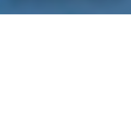
Diverse sere fa
Boris Johnson
ha parlato alla nazione dicendo
che per i prossimi 6 mesi il governo imporrà nuove misure di
sicurezza per provare a contenere la diffusione del contagio da
Covid-19
. Alcuni dei provvedimenti riguardano gli orari di
apertura di ristoranti, bar e pub – inoltre ci sarà una limitazione
del numero di persone che si potranno incontrare in casa così
come per quelle che praticano attività sportive indoor (non più
di 6). Si lavorerà ancora da remoto se possibile.
Il previsto ritorno del pubblico agli eventi sportivi è
stato posticipato anch’esso di almeno 6 mesi, si
continua con le porte chiuse.
Uno scenario comune