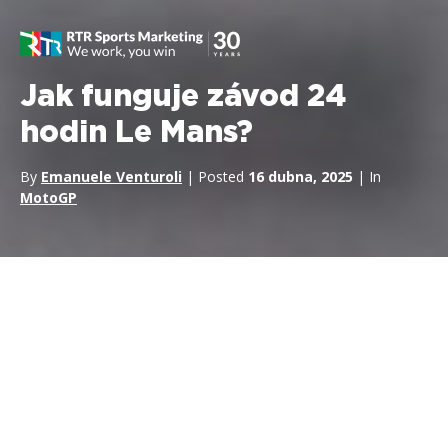
Jak funguje závod 24
hodin Le Mans?
By
Emanuele Venturoli
| Posted
16 dubna, 2025
| In
MotoGP
Závod 24 hodin Le Mans je jedním z nejznámějších a
nejnáročnějších vytrvalostních závodů na světě. Tento závod,
který se každoročně koná poblíž města Le Mans ve Francii,
testuje hranice možností člověka i stroje a nutí je k
maximálnímu výkonu po celý den. Tento článek se zabývá