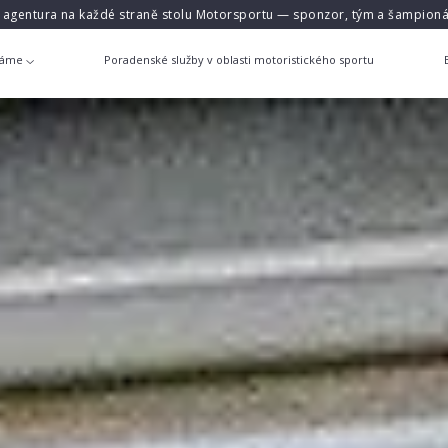
á agentura na každé straně stolu Motorsportu — sponzor, tým a šampioná
láme
Poradenské služby v oblasti motoristického sportu