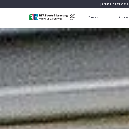
Jediná nezávisl
O nás
Co dě