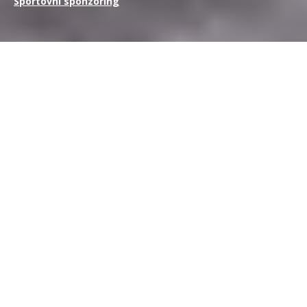
Sportovní sponzoring
Německo je jednou z nejvýznamnějších fotbalových zemí na
světě, a proto bychom mohli napsat doslova tisíce článků o
sportovním sponzoringu v Německu, pokud jde o
nejpopulárnější míčovou hru na světě.
Příklady úspěšných fotbalových sponzorských kampaní jsou
Deutsche Telekom a Bayern Mnichov
,
Volkswagen a Vfl
Wolfsburg
,
Bayer a Bayer Leverkusen
a
Red Bull a RB
Lipsko
. Není pochyb o tom, že pokud jde o fotbal, je
Německo silné – a využívá k tomu největší světové značky.
Například od sezony 2025/26 je Bayern Mnichov stále
partnerem Deutsche Telekomu, Wolfsburg Volkswagenu a
Leverkusen Barmenie, zatímco RB Lipsko zůstává u Red Bullu.
Pozoruhodné je, že Borussia Dortmund v této sezóně změnila
svého hlavního sponzora z 1&1 na Vodafone, což dále