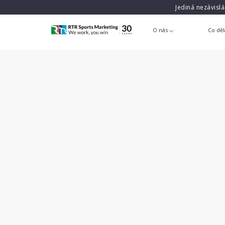
Jediná nezávisl
O nás
Co dě