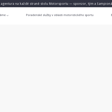
á agentura na každé straně stolu Motorsportu — sponzor, tým a šampioná
láme
Poradenské služby v oblasti motoristického sportu