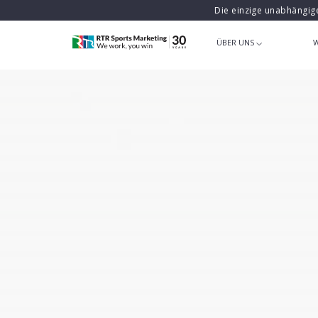
Die einzige unabhängig
ÜBER UNS
W