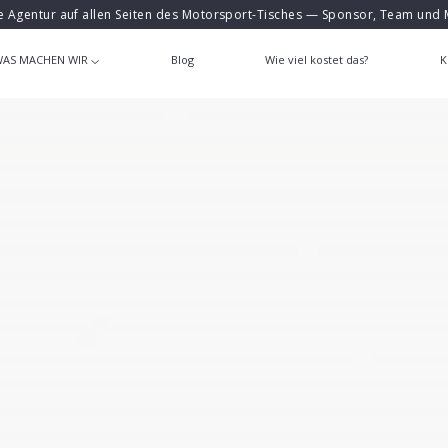
e Agentur auf allen Seiten des Motorsport-Tisches — Sponsor, Team und 
AS MACHEN WIR
Blog
Wie viel kostet das?
K