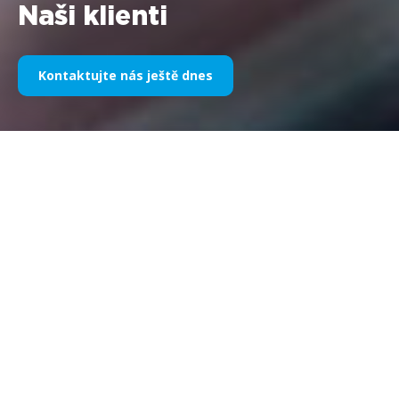
Naši klienti
Kontaktujte nás ještě dnes
Naše sportovní sponzoring v
průběhu let
Níže naleznete výběr naší práce rozdělený podle let. Od
sponzorství Williams F1 v roce 1995 do dneška se naše vášeň
pro všechny věci sportovního marketingu nezměnila, stejně
jako úspěch, kterého jsme si užili s našimi klienty a partnery.
Chcete-li prozkoumat portfolio našich klientů, přejděte prosím
do sekce „klienti“ na našem webu