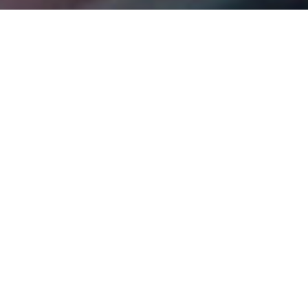
Nuestro patrocinio deportivo a
través de los años
A continuación encontrará una selección de nuestros trabajos
divididos por años. Desde el patrocinio de Williams F1 en 1995
hasta hoy, nuestra pasión por todo lo relacionado con el
marketing deportivo permanece sin cambios, al igual que el
éxito que hemos disfrutado con nuestros clientes y socios a lo
largo del camino. Si desea explorar la cartera de nuestros
clientes, consulte la sección “clientes” de nuestro sitio web.
Ponte en contacto hoy
Nuestras marcas