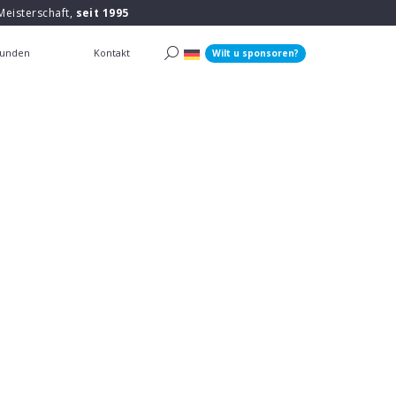
Meisterschaft,
seit 1995
unden
Kontakt
Wilt u sponsoren?