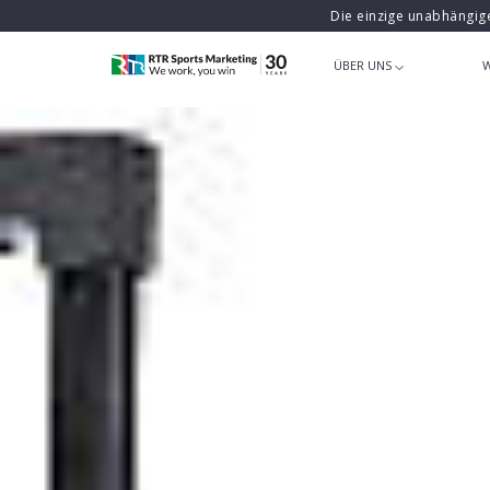
Die einzige unabhängig
ÜBER UNS
W