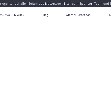
e Agentur auf allen Seiten des Motorsport-Tisches — Sponsor, Team und 
AS MACHEN WIR
Blog
Wie viel kostet das?
K