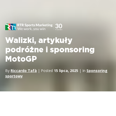
Walizki, artykuły
podróżne i sponsoring
MotoGP
By
Riccardo Tafà
| Posted
15 lipca, 2025
| In
Sponsoring
sportowy