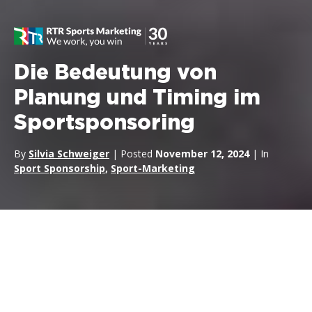
Die Bedeutung von
Planung und Timing im
Sportsponsoring
By
Silvia Schweiger
| Posted
November 12, 2024
| In
Sport Sponsorship
,
Sport-Marketing
Im Motorsport, wie in jedem anderen Sportsektor,
ist
Sponsoring keine Aktivität
, die man einmal einstellt und
dann wieder vergisst. Im Gegenteil, Sponsoring ist ein