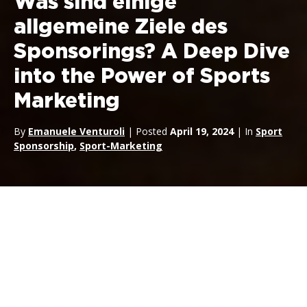
Was sind einige
allgemeine Ziele des
Sponsorings? A Deep Dive
into the Power of Sports
Marketing
By
Emanuele Venturoli
| Posted
April 19, 2024
| In
Sport
Sponsorship
,
Sport-Marketing
Unter
RTR Sports Marketing
verstehen wir die immense Macht des
Sportsponsorings
. Es
ist ein strategisches Marketinginstrument, das über die reine