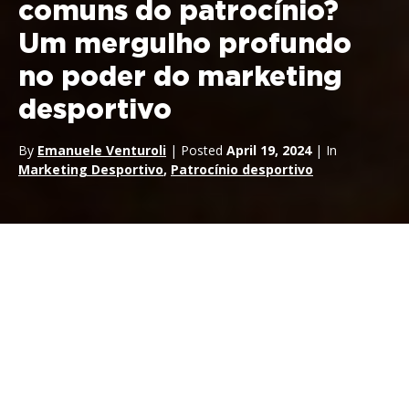
comuns do patrocínio?
Um mergulho profundo
no poder do marketing
desportivo
By
Emanuele Venturoli
| Posted
April 19, 2024
| In
Marketing Desportivo
,
Patrocínio desportivo
Em
RTR Sports Marketing
compreendemos o imenso poder
do
patrocínio desportivo
. Trata-se de uma ferramenta de
marketing estratégico que transcende a mera notoriedade da
marca. Este artigo analisa os vários objectivos comerciais e de
marketing que as empresas podem alcançar através de