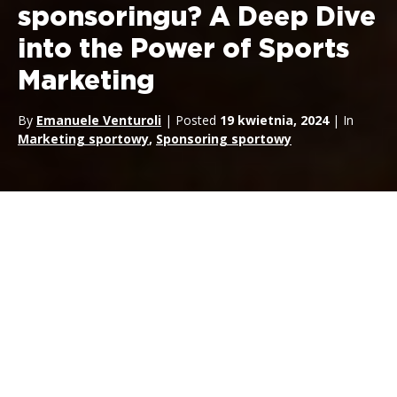
sponsoringu? A Deep Dive
into the Power of Sports
Marketing
By
Emanuele Venturoli
| Posted
19 kwietnia, 2024
| In
Marketing sportowy
,
Sponsoring sportowy
W
RTR Sports Marketing
rozumiemy ogromną siłę
sponsoringu sportowego
. Jest to
strategiczne narzędzie marketingowe, które wykracza poza
zwykłą świadomość marki. Ten artykuł zagłębia się w różne
cele biznesowe i marketingowe, które firmy mogą osiągnąć
dzięki dobrze przygotowanym kampaniom sponsoringu