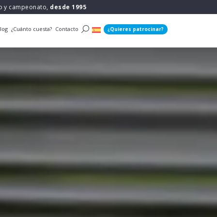
po y campeonato,
desde 1995
log
¿Cuánto cuesta?
Contacto
¿Quieres patrocinar?