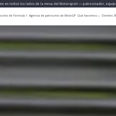
nte en todos los lados de la mesa del Motorsport — patrocinador, equi
ocinio de Fórmula 1
Agencia de patrocinio de MotoGP
Què hacemos
Clientes
B