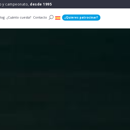
po y campeonato,
desde 1995
log
¿Cuánto cuesta?
Contacto
¿Quieres patrocinar?