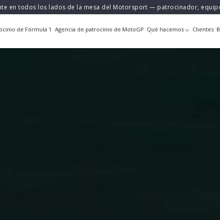
nte en todos los lados de la mesa del Motorsport — patrocinador, equi
ocinio de Fórmula 1
Agencia de patrocinio de MotoGP
Què hacemos
Clientes
B