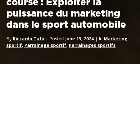
course : Exploiter la
puissance du marketing
dans le sport automobile
By
Riccardo Tafà
| Posted
June 13, 2024
| In
Marketing
sportif
,
Parrainage sportif
,
Parrainages sportifs
Dans un monde saturé de marques qui se disputent l’attention,
il peut être difficile de se démarquer. L’une des voies de plus en
plus explorées par les entreprises est le
sponsoring des
circuits de course
. Qu’il s’agisse de renforcer la
notoriété
de la marque
ou d’offrir des expériences uniques à des clients
potentiels, un partenariat avec un événement de sport
automobile est une bonne chose.
partenariat avec un