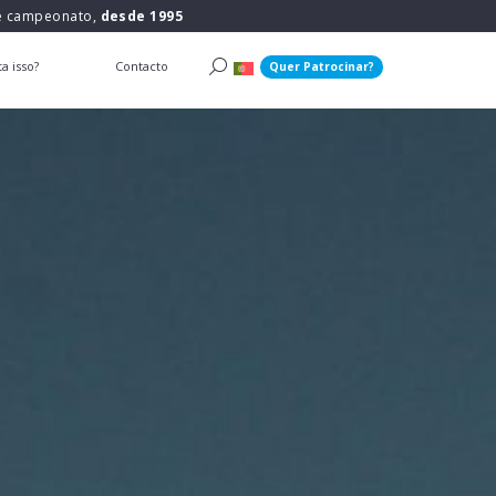
 e campeonato,
desde 1995
a isso?
Contacto
Quer Patrocinar?