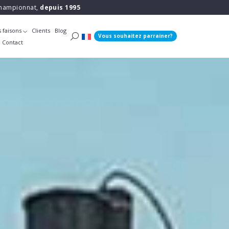
 championnat,
depuis 1995
 faisons
Clients
Blog
Vous souhaitez parrainer?
Contact