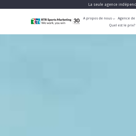
La seule agence indépend
A propos de nous
Agence de 
Quel est le prix?