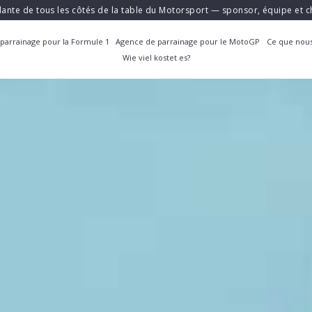
ante de tous les côtés de la table du Motorsport — sponsor, équipe et
parrainage pour la Formule 1
Agence de parrainage pour le MotoGP
Ce que nous
Wie viel kostet es?