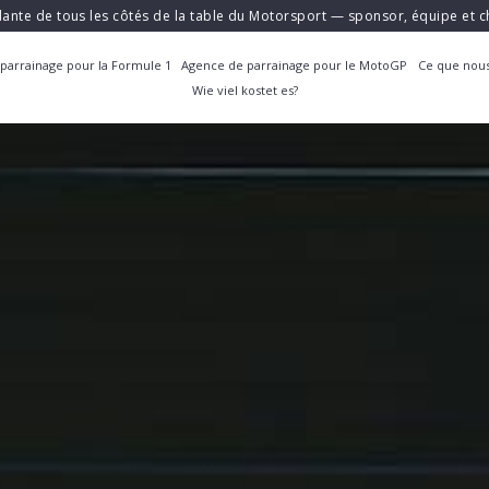
ante de tous les côtés de la table du Motorsport — sponsor, équipe et
parrainage pour la Formule 1
Agence de parrainage pour le MotoGP
Ce que nous
Wie viel kostet es?