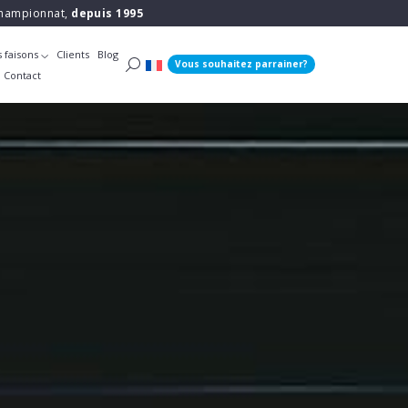
 championnat,
depuis 1995
 faisons
Clients
Blog
Vous souhaitez parrainer?
Contact