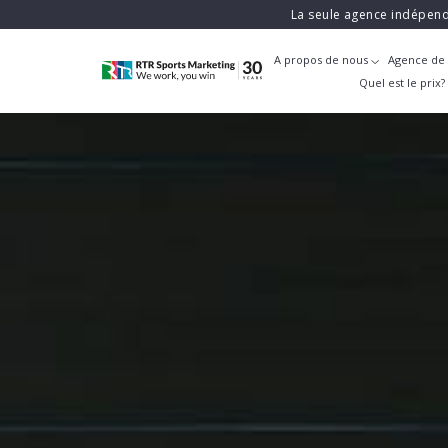
La seule agence indépend
A propos de nous
Agence de 
Quel est le prix?