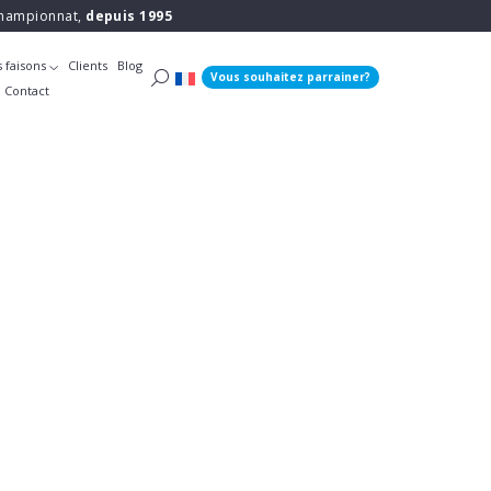
 championnat,
depuis 1995
 faisons
Clients
Blog
Vous souhaitez parrainer?
Contact