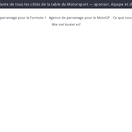
ante de tous les côtés de la table du Motorsport — sponsor, équipe et
parrainage pour la Formule 1
Agence de parrainage pour le MotoGP
Ce que nous
Wie viel kostet es?