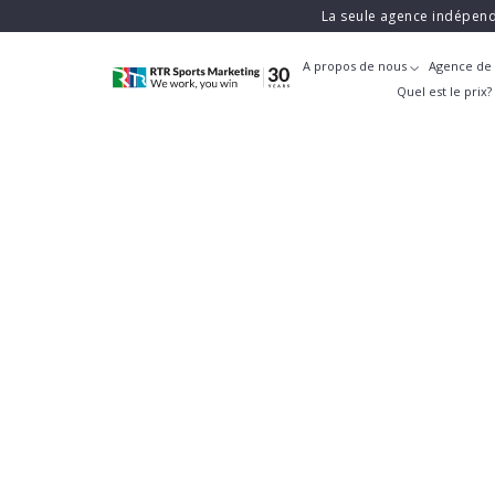
La seule agence indépend
A propos de nous
Agence de 
Quel est le prix?