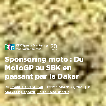
Sponsoring moto : Du
MotoGP au SBK en
passant par le Dakar
By
Emanuele Venturoli
| Posted
March 27, 2025
| In
Marketing sportif
,
Parrainage sportif