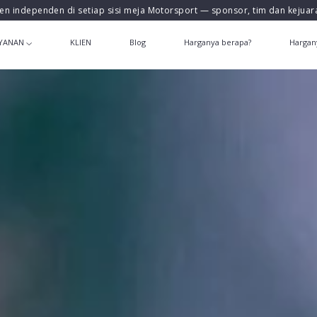
en independen di setiap sisi meja Motorsport — sponsor, tim dan kejua
YANAN
KLIEN
Blog
Harganya berapa?
Hargan