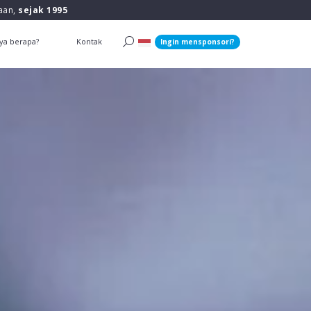
raan,
sejak 1995
ya berapa?
Kontak
Ingin mensponsori?