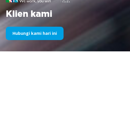
Klien kami
Hubungi kami hari ini
Sponsor Olahraga Kami Selama
Bertahun-Tahun
Silakan temukan di bawah ini pilihan karya kami dibagi
berdasarkan tahun. Sejak sponsorship Williams F1 pada tahun
1995 hingga saat ini, semangat kami terhadap segala hal
pemasaran olahraga tetap tidak berubah dan begitu pula
kesuksesan yang kami nikmati bersama klien dan mitra kami
selama ini. Jika Anda ingin menjelajahi portofolio klien kami,