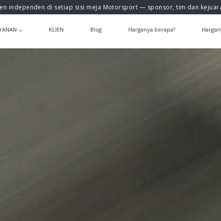
en independen di setiap sisi meja Motorsport — sponsor, tim dan kejua
YANAN
KLIEN
Blog
Harganya berapa?
Hargan