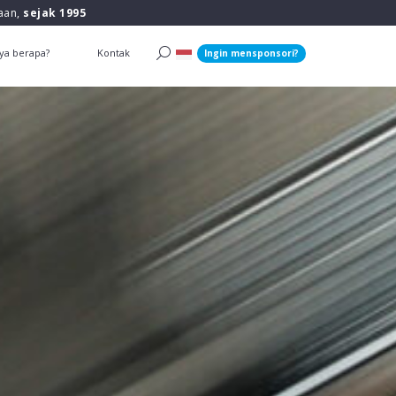
raan,
sejak 1995
ya berapa?
Kontak
Ingin mensponsori?