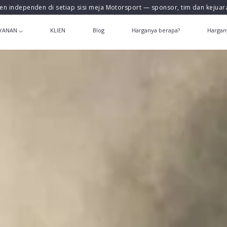
en independen di setiap sisi meja Motorsport — sponsor, tim dan kejua
YANAN
KLIEN
Blog
Harganya berapa?
Hargan