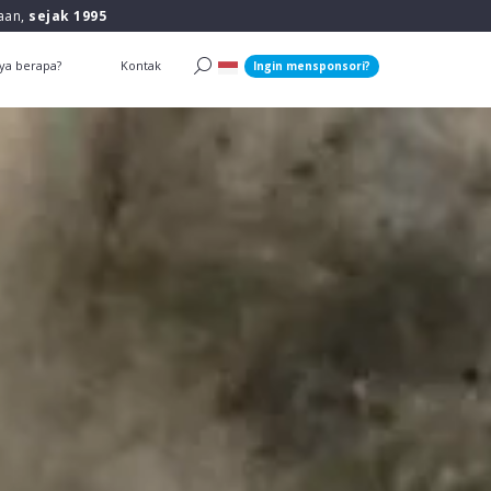
raan,
sejak 1995
ya berapa?
Kontak
Ingin mensponsori?