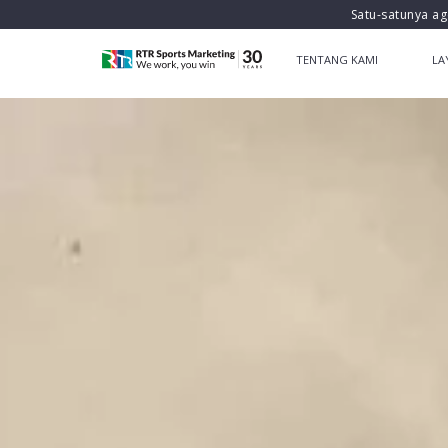
Satu-satunya ag
TENTANG KAMI
LA