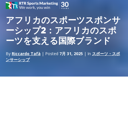
アフリカのスポーツスポンサ
ーシップ2：アフリカのスポ
ーツを支える国際ブランド
By
Riccardo Tafà
| Posted
7月 31, 2025
| In
スポーツ・スポ
ンサーシップ
新興スポーツの支援から、青少年アカデミーと連動したプロジェ
クト、地元チームから全国大会まで、
スポーツ・スポンサーシッ
プは
アフリカで重要な役割を果たし、草の根から始まってプロチ
ームに至る活動を促進している。この可能性は、エネルギー大手