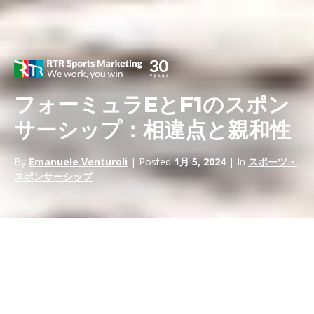
フォーミュラEとF1のスポン
サーシップ：相違点と親和性
By
Emanuele Venturoli
| Posted
1月 5, 2024
| In
スポーツ・
スポンサーシップ
フォーミュラEのスポンサーシップが絶え間なく増加しているの
は、この新しく、非常に幸運な種目特有のいくつかの側面に関連