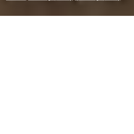
W RTR wierzymy, że świetne
partnerstwa muszą być tworzone na
podstawie umów sponsorskich –
DHL i F1 są tego doskonałym
przykładem, ponieważ dzięki
współpracy udało im się osiągnąć
niezwykły wzrost.
W 2021 roku DHL i F1 odnowiły partnerstwo, dzięki któremu
pozostaną Oficjalnym Partnerem Logistycznym tego sportu,
który to tytuł posiadają od 2004 roku. Dzięki prawie 20-letniej
relacji widać wyraźnie, że obie marki znalazły wzajemne
korzyści, ale jakie one są? DHL nie jest zwykłym sponsorem