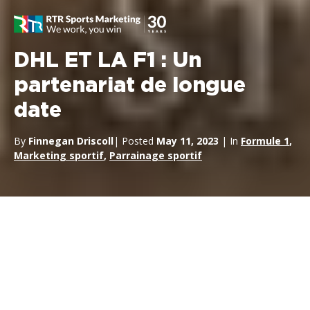
DHL ET LA F1 : Un
partenariat de longue
date
By
Finnegan Driscoll
| Posted
May 11, 2023
| In
Formule 1
,
Marketing sportif
,
Parrainage sportif
Chez RTR, nous pensons que les
grands partenariats doivent être
formés à partir des contrats de