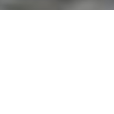
Jest rok 1984, gdy młody Ayrton Senna wchodzi do fabryki
Tolemana w Witney, Oxfordshire. Oświetlony światłem
wpadającym przez duże kratowane okna, TG184 stoi w całej
okazałości na pierwszym piętrze warsztatu, otoczony przez
mechaników, którzy właśnie zakończyli jego montaż. Jest
mały, kompaktowy – jak to było w zwyczaju ówczesnych
samochodów, ma ciekawe dwupłatowe skrzydło i jest
wyposażony w agresywny i innowacyjny silnik turbo, niezwykły
krok naprzód w tamtych czasach. Na skrzydłach, nosie i
bokach, pomalowanych z urokiem, jaki może dać tylko farba,
znajdują się wielkie marki sponsorów tamtego sezonu: Candy,
Segafredo, Sergio Tacchini, Magirus. Jest biały, niebieski,
czerwony. Piękne.
Jest to scena z popularnego serialu Netflix „Senna”, który
szybko trafił do pierwszej dziesiątki w wielu krajach na całym